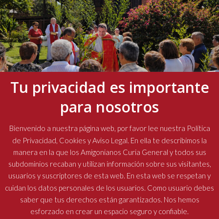
Tu privacidad es importante
para nosotros
La presencia del padre general marcó la Semana Santa en
Bienvenido a nuestra página web, por favor lee nuestra Política
las comunidades amigonianas
de Privacidad, Cookies y Aviso Legal. En ella te describimos la
manera en la que los Amigonianos Curia General y todos sus
19 abril, 2026
No hay comentarios
subdominios recaban y utilizan información sobre sus visitantes,
usuarios y suscriptores de esta web. En esta web se respetan y
cuidan los datos personales de los usuarios. Como usuario debes
saber que tus derechos están garantizados. Nos hemos
esforzado en crear un espacio seguro y confiable.