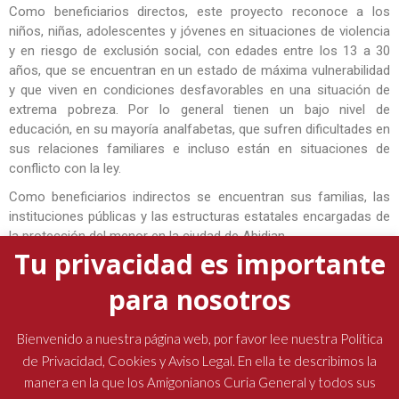
Como beneficiarios directos, este proyecto reconoce a los
niños, niñas, adolescentes y jóvenes en situaciones de violencia
y en riesgo de exclusión social, con edades entre los 13 a 30
años, que se encuentran en un estado de máxima vulnerabilidad
y que viven en condiciones desfavorables en una situación de
extrema pobreza. Por lo general tienen un bajo nivel de
educación, en su mayoría analfabetas, que sufren dificultades en
sus relaciones familiares e incluso están en situaciones de
conflicto con la ley.
Como beneficiarios indirectos se encuentran sus familias, las
instituciones públicas y las estructuras estatales encargadas de
la protección del menor en la ciudad de Abidjan.
Tu privacidad es importante
El objetivo del proyecto es contribuir a la reducción de jóvenes
en situación de extrema vulnerabilidad y en riesgo de exclusión,
para nosotros
ODS 1 de la Agenda 2030 sobre el Desarrollo Sostenible. Nuestro
objetivo específico es “Facilitar la inclusión de niños, niñas,
Bienvenido a nuestra página web, por favor lee nuestra Política
jóvenes y adolescentes (25% mujeres) a través de un plan de
de Privacidad, Cookies y Aviso Legal. En ella te describimos la
protección personalizado que incluye su alfabetización e
manera en la que los Amigonianos Curia General y todos sus
incorporación en el sistema educativo formal y la capacitación