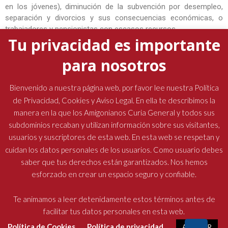
en los jóvenes), diminución de la subvención por desempleo,
separación y divorcios y sus consecuencias económicas, o
trabajadores y pensionistas con escasos recursos.
Tu privacidad es importante
El objetivo del proyecto es donar, recoger y distribuir
gratuitamente alimentos a familias y personas necesitadas en
para nosotros
forma de mercados solidarios. Impulsar acciones que
promuevan el derecho a la información (recetas culinarias) y a
Bienvenido a nuestra página web, por favor lee nuestra Política
una alimentación saludable, y promover estrategias de
de Privacidad, Cookies y Aviso Legal. En ella te describimos la
educación alimentaria nutricional y comunicación social que
manera en la que los Amigonianos Curia General y todos sus
generen la reflexión en torno a la alimentación como derecho
humano y como práctica familiar, cultural, social y comunitaria.
subdominios recaban y utilizan información sobre sus visitantes,
usuarios y suscriptores de esta web. En esta web se respetan y
cuidan los datos personales de los usuarios. Como usuario debes
saber que tus derechos están garantizados. Nos hemos
esforzado en crear un espacio seguro y confiable.
Religiosos Terciarios Capuchinos Amigonianos
| Diseñado por:
Oficina de Comunicaciones
| © Todos los derechos reservados
Te animamos a leer detenidamente estos términos antes de
facilitar tus datos personales en esta web.
Política de Cookies
Política de privacidad
ACEPTAR