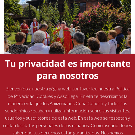
Tu privacidad es importante
para nosotros
La presencia del padre general marcó la Semana
Santa en las comunidades amigonianas
Bienvenido a nuestra página web, por favor lee nuestra Política
de Privacidad, Cookies y Aviso Legal. En ella te describimos la
19 abril, 2026
No hay comentarios
manera en la que los Amigonianos Curia General y todos sus
subdominios recaban y utilizan información sobre sus visitantes,
usuarios y suscriptores de esta web. En esta web se respetan y
cuidan los datos personales de los usuarios. Como usuario debes
saber que tus derechos están garantizados. Nos hemos