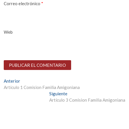
Correo electrónico
*
Web
Navegación
Entrada
Anterior
anterior:
Artículo 1 Comision Familia Amigoniana
de
Entrada
Siguiente
entradas
siguiente:
Artículo 3 Comision Familia Amigoniana