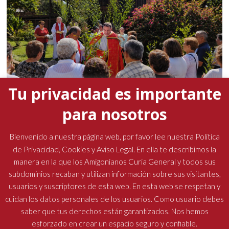
Tu privacidad es importante
para nosotros
La presencia del padre general marcó la Semana
Santa en las comunidades amigonianas
Bienvenido a nuestra página web, por favor lee nuestra Política
de Privacidad, Cookies y Aviso Legal. En ella te describimos la
19 abril, 2026
No hay comentarios
manera en la que los Amigonianos Curia General y todos sus
subdominios recaban y utilizan información sobre sus visitantes,
usuarios y suscriptores de esta web. En esta web se respetan y
cuidan los datos personales de los usuarios. Como usuario debes
saber que tus derechos están garantizados. Nos hemos
esforzado en crear un espacio seguro y confiable.