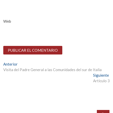
Web
Navegación
Entrada
Anterior
anterior:
Visita del Padre General a las Comunidades del sur de Italia
de
En
Siguiente
entradas
si
Artículo 3