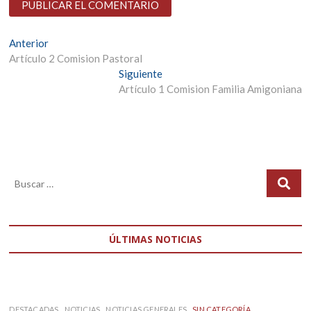
Navegación
Entrada
Anterior
anterior:
Artículo 2 Comision Pastoral
de
Entrada
Siguiente
entradas
siguiente:
Artículo 1 Comision Familia Amigoniana
ÚLTIMAS NOTICIAS
DESTACADAS
NOTICIAS
NOTICIAS GENERALES
SIN CATEGORÍA