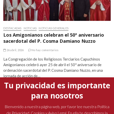
DESTACADAS
NOTICIAS
NOTICIAS GENERALES
Los Amigonianos celebran el 50º aniversario
sacerdotal del P. Cosma Damiano Nuzzo
26 abril, 2026
No hay comentarios
La Congregación de los Religiosos Terciarios Capuchinos
Amigonianos celebró ayer 25 de abril el 50º aniversario de
ordenación sacerdotal del P. Cosma Damiano Nuzzo, en una
jornada de acción de…
Tu privacidad es importante
para nosotros
La presencia del padre general marcó la Semana
Santa en las comunidades amigonianas
Bienvenido a nuestra página web, por favor lee nuestra Política
de Privacidad, Cookies y Aviso Legal. En ella te describimos la