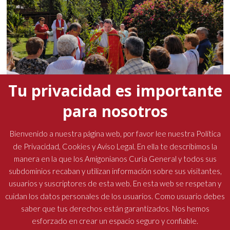
Tu privacidad es importante
para nosotros
La presencia del padre general marcó la Semana
Santa en las comunidades amigonianas
Bienvenido a nuestra página web, por favor lee nuestra Política
de Privacidad, Cookies y Aviso Legal. En ella te describimos la
19 abril, 2026
No hay comentarios
manera en la que los Amigonianos Curia General y todos sus
subdominios recaban y utilizan información sobre sus visitantes,
usuarios y suscriptores de esta web. En esta web se respetan y
cuidan los datos personales de los usuarios. Como usuario debes
saber que tus derechos están garantizados. Nos hemos
esforzado en crear un espacio seguro y confiable.
Religiosos Terciarios Capuchinos Amigonianos
| Diseñado por: