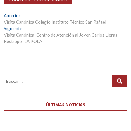
Navegación
Entrada
Anterior
anterior:
Visita Canónica Colegio Instituto Técnico San Rafael
de
Entrada
Siguiente
entradas
siguiente:
Visita Canónica: Centro de Atención al Joven Carlos Lleras
Restrepo ¨LA POLA¨
ÚLTIMAS NOTICIAS