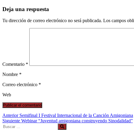
Deja una respuesta
Tu dirección de correo electrónico no será publicada.
Los campos obli
Comentario
*
Nombre
*
Correo electrónico
*
Web
Navegación
Entrada
Anterior
Semifinal I Festival Internacional de la Canción Amigoniana
anterior:
Entrada
Siguiente
Webinar “Juventud amigoniana construyendo Sinodalidad”
de
siguiente:
entradas