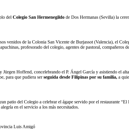
mplo del
Colegio San Hermenegildo
de Dos Hermanas (Sevilla) la cerem
osos venidos de la Colonia San Vicente de Burjassot (Valencia), el Col
apuchinas, profesorado del colegio, agentes de pastoral, compañeros de l
fray Jürgen Hoffend, concelebrando el P. Ángel García y asistiendo el al
be, para que pudiera ser
seguida desde Filipinas por su familia,
a quie
ran patio del Colegio a celebrar el ágape servido por el restaurante “El
legría en el servicio a los más necesitados.
rovincia Luis Amigó