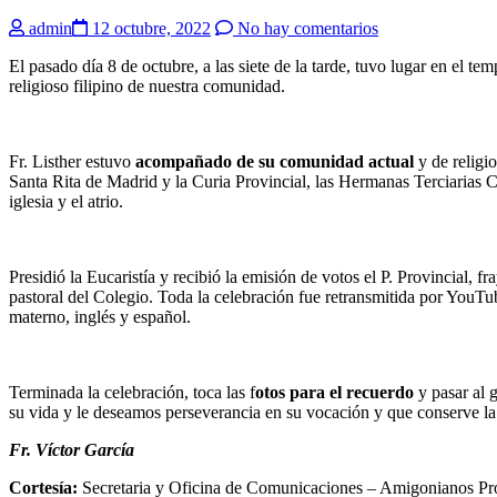
admin
12 octubre, 2022
No hay comentarios
El pasado día 8 de octubre, a las siete de la tarde, tuvo lugar en el te
religioso filipino de nuestra comunidad.
Fr. Listher estuvo
acompañado de su comunidad actual
y de religi
Santa Rita de Madrid y la Curia Provincial, las Hermanas Terciarias C
iglesia y el atrio.
Presidió la Eucaristía y recibió la emisión de votos el P. Provincial, 
pastoral del Colegio. Toda la celebración fue retransmitida por YouTu
materno, inglés y español.
Terminada la celebración, toca las f
otos para el recuerdo
y pasar al g
su vida y le deseamos perseverancia en su vocación y que conserve la a
Fr. Víctor García
Cortesía:
Secretaria y Oficina de Comunicaciones – Amigonianos P