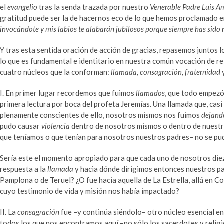
el
evangelio
tras la senda trazada por nuestro
Venerable Padre Luis A
gratitud puede ser la de hacernos eco de lo que hemos proclamado e
invocándote y mis labios te alabarán jubilosos porque siempre has sido m
Y tras esta sentida oración de acción de gracias, repasemos junto
lo que es fundamental e identitario en nuestra común vocación de re
cuatro núcleos que la conforman:
llamada, consagración, fraternidad
I. En primer lugar recordemos que fuimos
llamados
, que todo empez
primera lectura por boca del profeta Jeremías. Una llamada que, casi
plenamente conscientes de ello, nosotros mismos nos fuimos
dejand
pudo causar
violencia
dentro de nosotros mismos o dentro de nuestro
que teníamos o que tenían para nosotros nuestros padres– no se pudo
Sería este el momento apropiado para que cada uno de nosotros diez
respuesta a la
llamada
y hacia dónde dirigimos entonces nuestros pas
Pamplona o de Teruel? ¿O fue hacia aquella de La Estrella, allá en
cuyo testimonio de vida y misión nos había impactado?
II. La
consagración
fue –y continúa siéndolo– otro núcleo esencial en
todos los que nos encontramos aquí –no sólo los sacerdotes y reli