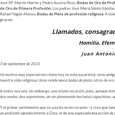
José Mª Martín Martín y Pedro Acosta Rozo,
Bodas de Oro de Pro
de Oro de Primera Profesión
. Los padres José María Simón Sánche
Rafael Yagüe Alonso
, Bodas de Plata de profesión religiosa
. A to
gracias.
Llamados, consagrad
Homilía. Efem
Juan Antonio
3 de septiembre de 2023
Un motivo muy especial nos reúne hoy en esta eucaristía: once ami
nuestra vida religiosa. Unos celebramos
bodas de plata
, otros
de oro
A todos nos une, sin embargo,
una misma vocación
, pues, aunque en
dos
modos
, dos
expresiones
, de
ser plenamente terciarios capuchinos
, 
Y el primer sentimiento que se suscita en mi corazón –y creo que ta
un
profundo agradecimiento
a Dios, el de una especialísima
acción de 