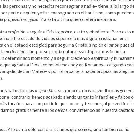
las personas y no necesita reconsagrar a nadie– tiene, a lo largo de
por parte de quien ya fue consagrado en el bautismo, como pueden s
pia
profesión religiosa
. Y a ésta última quiero referirme ahora.
stra
profesión
a seguir a Cristo, pobre, casto y obediente. Pero esto 
que nuestro estado de vida es superior o más digno, cristianamente
a en el estado escogido para seguir a Cristo, sino en el
amor
, pues e
 la
perfección
, que, por su propia naturaleza utópica, nos impulsa
un determinado momento y a seguir creciendo espiritual y humanam
 y lo que agrada a Dios –como leíamos hoy en Romanos–, cargando cad
evangelio de San Mateo– y por otra parte, a hacer propias las alegría
s.
nos ha hecho más
disponibles
, si la pobreza nos ha vuelto más
genero
 por el contrario, hemos acabado siendo un tanto infantiles y faltos d
más tacaños para compartir lo que somos y tenemos, al pervertir el 
 darnos gratuitamente a los demás, convirtiendo así nuestra castida
osa. Y lo es, no sólo como cristianos que somos, sino también como