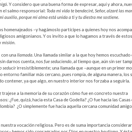
migó
. Y considero que una buena forma de expresar, aquí y ahora, nue
n el salmo responsorial:
Toda mi vida te bendeciré, Señor, alzaré las ma
i auxilio, porque mi alma está unida a ti y tu diestra me sostiene
.
s los homenajeados –y hagámoslo partícipes a quienes hoy nos acomp
ligiosos amigonianos. Y os invito a que lo hagamos a través de esto
y
misión
.
ó con una
llamada
. Una llamada similar a la que hoy hemos escuchado 
 sin darnos cuenta, nos
fue seduciendo
, al tiempo que, aún sin ser ta
o seducir
irresistiblemente; una llamada que –aunque en un primer 
 entorno familiar más cercano, pues rompía, de alguna manera, los
 contener, ya que algo, en nuestro interior nos forzaba a seguirla.
 trajese a la memoria de su corazón cómo fue en concreto nuestra
os: ¿Fue, quizá, hacia esta Casa de Godella? ¿O fue hacia las Casas
 Colombia? ¿O simplemente fue hacia aquella cercana comunidad amigo
 nuestra vocación religiosa. Pero es de suma importancia considera
giosos– hemos sido consagrados por Dios en nuestro
bautismo
. Y ést