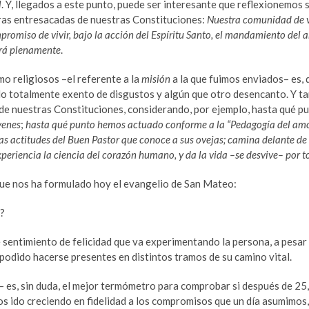
l
. Y, llegados a este punto, puede ser interesante que reflexionemos 
bras entresacadas de nuestras Constituciones:
Nuestra comunidad de v
ompromiso de vivir, bajo la acción del Espíritu Santo, el mandamiento del
rará plenamente
.
o religiosos –el referente a la
misión
a la que fuimos enviados– es, 
do totalmente exento de disgustos y algún que otro desencanto. Y t
 de nuestras Constituciones, considerando, por ejemplo, hasta qué p
venes
;
hasta qué punto hemos actuado conforme a la “Pedagogía del am
s actitudes del Buen Pastor que conoce a sus ovejas; camina delante de 
xperiencia la ciencia del corazón humano, y da la vida –se desvive– por t
 que nos ha formulado hoy el evangelio de San Mateo:
a?
te sentimiento de felicidad que va experimentando la persona, a pesar
podido hacerse presentes en distintos tramos de su camino vital.
es– es, sin duda, el mejor termómetro para comprobar si después de 25
os ido creciendo en fidelidad a los compromisos que un día asumimos,