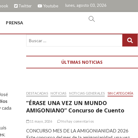
lunes, agosto 03, 2026
book
Twitter
Youtube
PRENSA
ÚLTIMAS NOTICIAS
DESTACADAS
NOTICIAS
NOTICIAS GENERALES
SIN CATEGORÍA
José
Dios
“ÉRASE UNA VEZ UN MUNDO
y cada
AMIGONIANO” Concurso de Cuento
11 mayo, 2026
No hay comentarios
Luis
CONCURSO MES DE LA AMIGONIANIDAD 2026
es
;
Este concurso del mes de la amigonianidad, una vez