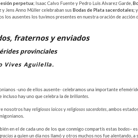
fesión perpetua
; Isaac Calvo Fuente y Pedro Luis Alvarez Garde,
B
z y Jens Anno Müller celebraban sus
Bodas de Plata sacerdotales;
y
dos los ausentes los tuvimos presentes en nuestra oración de acción 
os, fraternos y enviados
érides provinciales
 Vives Aguilella.
gonianos -uno de ellos ausente- celebramos una importante efemérid
e incluso hay uno que celebra la de
brillantes
.
tre nosotros hay
religiosos laicos
y
religiosos sacerdotes
, ambos estado
amigonianos.
mbién en el de cada uno de los que conmigo compartís estas
bodas
– es
gracias
a quien un día nos llamó y otros muchos nos fue alentando, a 