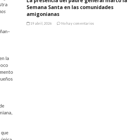
La presencia del padre general marcó la
stra
Semana Santa en las comunidades
nos
amigonianas
19 abril, 2026
No hay comentarios
añan–
s
en la
mpoco
momento
 sueños
 de
niana,
r que
a única