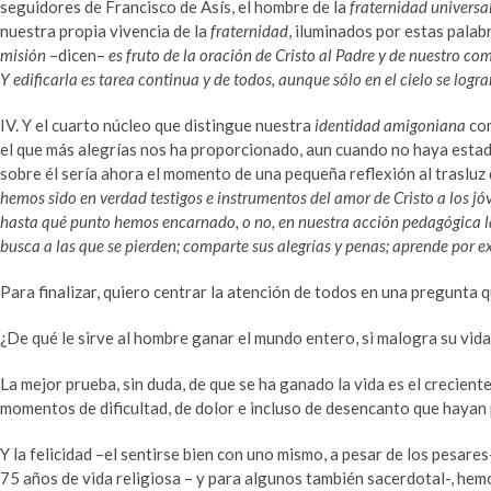
seguidores de Francisco de Asís, el hombre de la
fraternidad universa
nuestra propia vivencia de la
fraternidad
, iluminados por estas pala
misión
–dicen–
es fruto de la oración de Cristo al Padre y de nuestro c
Y edificarla es tarea continua y de todos, aunque sólo en el cielo se log
IV. Y el cuarto núcleo que distingue nuestra
identidad amigoniana
com
el que más alegrías nos ha proporcionado, aun cuando no haya esta
sobre él sería ahora el momento de una pequeña reflexión al trasluz
hemos sido en verdad testigos e instrumentos del amor de Cristo a los jó
hasta qué punto hemos encarnado, o no, en nuestra acción pedagógica la
busca a las que se pierden; comparte sus alegrías y penas; aprende por e
Para finalizar, quiero centrar la atención de todos en una pregunta
¿De qué le sirve al hombre ganar el mundo entero, si malogra su vid
La mejor prueba, sin duda, de que se ha ganado la vida es el crecien
momentos de dificultad, de dolor e incluso de desencanto que hayan 
Y la felicidad –el sentirse bien con uno mismo, a pesar de los pesar
75 años de vida religiosa – y para algunos también sacerdotal-, hem