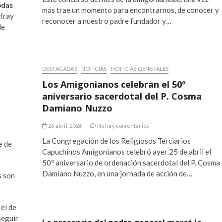
odas
más trae un momento para encontrarnos, de conocer y
fray
reconocer a nuestro padre fundador y…
de
DESTACADAS
NOTICIAS
NOTICIAS GENERALES
Los Amigonianos celebran el 50º
aniversario sacerdotal del P. Cosma
Damiano Nuzzo
26 abril, 2026
No hay comentarios
La Congregación de los Religiosos Terciarios
e de
Capuchinos Amigonianos celebró ayer 25 de abril el
50º aniversario de ordenación sacerdotal del P. Cosma
Damiano Nuzzo, en una jornada de acción de…
s son
 el de
seguir