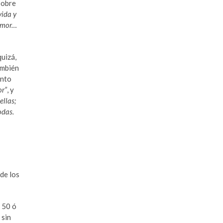
sobre
ida y
 amor…
quizá,
ambién
unto
or”
, y
ellas;
odas.
 de los
, 50 ó
 sin