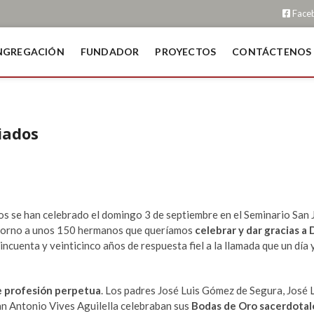
Face
NGREGACIÓN
FUNDADOR
PROYECTOS
CONTÁCTENOS
iados
os se han celebrado el domingo 3 de septiembre en el Seminario San 
en torno a unos 150 hermanos que queríamos
celebrar y dar gracias a 
incuenta y veinticinco años de respuesta fiel a la llamada que un día 
e profesión perpetua
. Los padres José Luis Gómez de Segura, José 
n Antonio Vives Aguilella celebraban sus
Bodas de Oro
sacerdotal