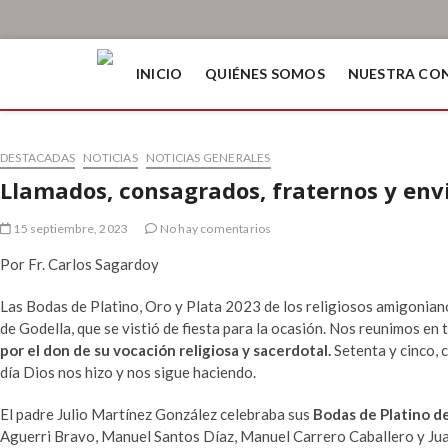
INICIO
QUIÉNES SOMOS
NUESTRA CO
DESTACADAS
NOTICIAS
NOTICIAS GENERALES
Llamados, consagrados, fraternos y env
15 septiembre, 2023
No hay comentarios
Por Fr. Carlos Sagardoy
Las Bodas de Platino, Oro y Plata 2023 de los religiosos amigonian
de Godella, que se vistió de fiesta para la ocasión. Nos reunimos 
por el don de su vocación religiosa y sacerdotal.
Setenta y cinco, c
día Dios nos hizo y nos sigue haciendo.
El padre Julio Martínez González celebraba sus
Bodas de Platino
d
Aguerri Bravo, Manuel Santos Díaz, Manuel Carrero Caballero y Jua