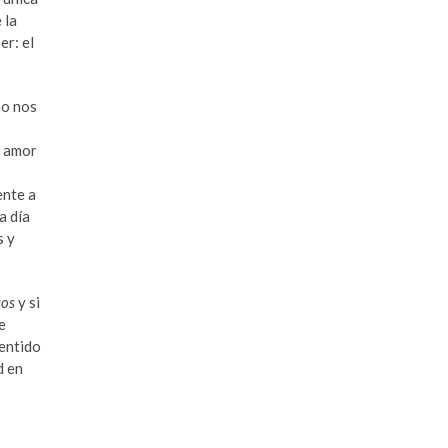
 la
er: el
no nos
l amor
ente a
a día
s y
sos
y si
e
sentido
d en