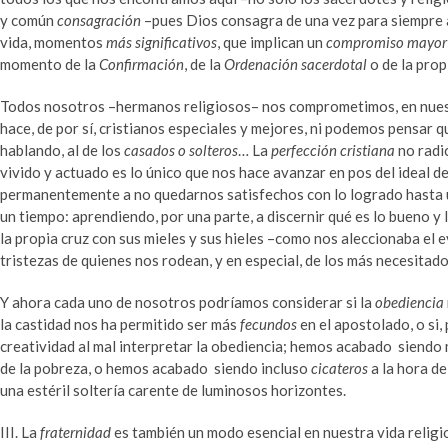
y común
consagración
–pues Dios consagra de una vez para siempre a 
vida, momentos
más significativos
, que implican un
compromiso mayor
momento de la
Confirmación
, de la
Ordenación sacerdotal
o de la pro
Todos nosotros –hermanos religiosos– nos comprometimos, en nue
hace, de por sí, cristianos especiales y mejores, ni podemos pensar 
hablando, al de los
casados o solteros
… La
perfección cristiana
no radic
vivido y actuado es lo único que nos hace avanzar en pos del ideal de
permanentemente a no quedarnos satisfechos con lo logrado hasta 
un tiempo: aprendiendo, por una parte, a discernir qué es lo bueno
la propia cruz con sus mieles y sus hieles –como nos aleccionaba el 
tristezas de quienes nos rodean, y en especial, de los más necesitado
Y ahora cada uno de nosotros podríamos considerar si la
obediencia
la castidad nos ha permitido ser más
fecundos
en el apostolado, o si,
creatividad al mal interpretar la obediencia; hemos acabado siendo 
de la pobreza, o hemos acabado siendo incluso
cicateros
a la hora de
una estéril soltería carente de luminosos horizontes.
III. La
fraternidad
es también un modo esencial en nuestra vida religi