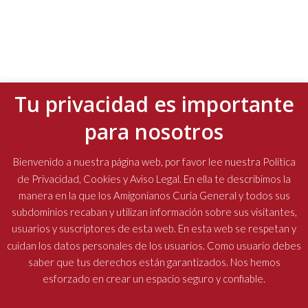
Tu privacidad es importante
NUESTRA COMISIÓN
para nosotros
PARROQUIAS AMIGONIANAS
Bienvenido a nuestra página web, por favor lee nuestra Política
de Privacidad, Cookies y Aviso Legal. En ella te describimos la
NOTICIAS
manera en la que los Amigonianos Curia General y todos sus
subdominios recaban y utilizan información sobre sus visitantes,
ARTÍCULOS
usuarios y suscriptores de esta web. En esta web se respetan y
cuidan los datos personales de los usuarios. Como usuario debes
saber que tus derechos están garantizados. Nos hemos
esforzado en crear un espacio seguro y confiable.
Religiosos Terciarios Capuchinos Amigonianos
| Diseñado por:
Oficina de Comunicaciones
| © Todos los derechos reservados