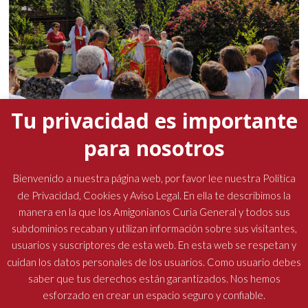
Tu privacidad es importante
para nosotros
La presencia del padre general marcó la Semana
Santa en las comunidades amigonianas
Bienvenido a nuestra página web, por favor lee nuestra Política
de Privacidad, Cookies y Aviso Legal. En ella te describimos la
19 abril, 2026
No hay comentarios
manera en la que los Amigonianos Curia General y todos sus
subdominios recaban y utilizan información sobre sus visitantes,
usuarios y suscriptores de esta web. En esta web se respetan y
cuidan los datos personales de los usuarios. Como usuario debes
saber que tus derechos están garantizados. Nos hemos
esforzado en crear un espacio seguro y confiable.
Religiosos Terciarios Capuchinos Amigonianos
| Diseñado por: