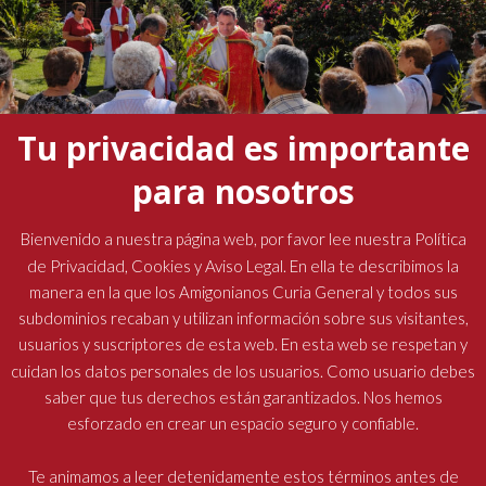
Tu privacidad es importante
para nosotros
La presencia del padre general marcó la Semana Santa
Bienvenido a nuestra página web, por favor lee nuestra Política
en las comunidades amigonianas
de Privacidad, Cookies y Aviso Legal. En ella te describimos la
manera en la que los Amigonianos Curia General y todos sus
19 abril, 2026
No hay comentarios
subdominios recaban y utilizan información sobre sus visitantes,
usuarios y suscriptores de esta web. En esta web se respetan y
cuidan los datos personales de los usuarios. Como usuario debes
saber que tus derechos están garantizados. Nos hemos
esforzado en crear un espacio seguro y confiable.
Religiosos Terciarios Capuchinos Amigonianos
| Diseñado por:
Oficina de Comunicaciones
| © Todos los derechos reservados
Te animamos a leer detenidamente estos términos antes de