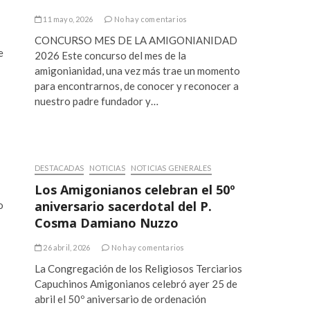
11 mayo, 2026
No hay comentarios
CONCURSO MES DE LA AMIGONIANIDAD
e
2026 Este concurso del mes de la
amigonianidad, una vez más trae un momento
para encontrarnos, de conocer y reconocer a
nuestro padre fundador y…
DESTACADAS
NOTICIAS
NOTICIAS GENERALES
Los Amigonianos celebran el 50º
aniversario sacerdotal del P.
o
Cosma Damiano Nuzzo
26 abril, 2026
No hay comentarios
La Congregación de los Religiosos Terciarios
Capuchinos Amigonianos celebró ayer 25 de
abril el 50º aniversario de ordenación