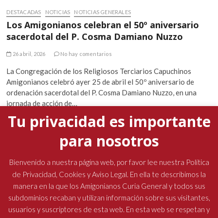
DESTACADAS
NOTICIAS
NOTICIAS GENERALES
Los Amigonianos celebran el 50º aniversario
sacerdotal del P. Cosma Damiano Nuzzo
26 abril, 2026
No hay comentarios
La Congregación de los Religiosos Terciarios Capuchinos
Amigonianos celebró ayer 25 de abril el 50º aniversario de
ordenación sacerdotal del P. Cosma Damiano Nuzzo, en una
jornada de acción de…
Tu privacidad es importante
para nosotros
La presencia del padre general marcó la Semana
Santa en las comunidades amigonianas
Bienvenido a nuestra página web, por favor lee nuestra Política
de Privacidad, Cookies y Aviso Legal. En ella te describimos la
19 abril, 2026
No hay comentarios
manera en la que los Amigonianos Curia General y todos sus
subdominios recaban y utilizan información sobre sus visitantes,
usuarios y suscriptores de esta web. En esta web se respetan y