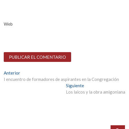
Web
Navegación
Entrada
Anterior
anterior:
I encuentro de formadores de aspirantes en la Congregación
de
Entrada
Siguiente
entradas
siguiente:
Los laicos y la obra amigoniana