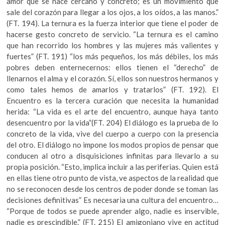
amor que se hace cercano y concreto; es un movimiento que
sale del corazón para llegar a los ojos, a los oídos, a las manos.”
(FT. 194). La ternura es la fuerza interior que tiene el poder de
hacerse gesto concreto de servicio. “La ternura es el camino
que han recorrido los hombres y las mujeres más valientes y
fuertes” (FT. 191) “los más pequeños, los más débiles, los más
pobres deben enternecernos: ellos tienen el “derecho” de
llenarnos el alma y el corazón. Sí, ellos son nuestros hermanos y
como tales hemos de amarlos y tratarlos” (FT. 192). El
Encuentro es la tercera curación que necesita la humanidad
herida: “La vida es el arte del encuentro, aunque haya tanto
desencuentro por la vida”(FT. 204) El diálogo es la prueba de lo
concreto de la vida, vive del cuerpo a cuerpo con la presencia
del otro. El diálogo no impone los modos propios de pensar que
conducen al otro a disquisiciones infinitas para llevarlo a su
propia posición. “Esto, implica incluir a las periferias. Quien está
en ellas tiene otro punto de vista, ve aspectos de la realidad que
no se reconocen desde los centros de poder donde se toman las
decisiones definitivas” Es necesaria una cultura del encuentro…
“Porque de todos se puede aprender algo, nadie es inservible,
nadie es prescindible.” (FT. 215) El amigoniano vive en actitud