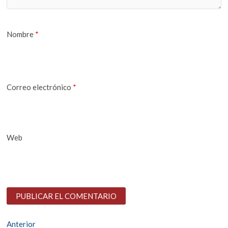
Nombre
*
Correo electrónico
*
Web
Navegación
Entrada
Anterior