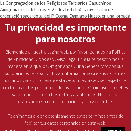
La Congregación de los Religiosos Terciarios Capuchinos
Amigonianos celebró ayer 25 de abril el 50º aniversario de
ordenación sacerdotal del P. Cosma Damiano Nuzzo, en una jornada
de acción de…
Tu privacidad es importante
para nosotros
La presencia del padre general marcó la Semana Santa
Bienvenido a nuestra página web, por favor lee nuestra Política
en las comunidades amigonianas
de Privacidad, Cookies y Aviso Legal. En ella te describimos la
manera en la que los Amigonianos Curia General y todos sus
19 abril, 2026
No hay comentarios
subdominios recaban y utilizan información sobre sus visitantes,
usuarios y suscriptores de esta web. En esta web se respetan y
cuidan los datos personales de los usuarios. Como usuario debes
saber que tus derechos están garantizados. Nos hemos
esforzado en crear un espacio seguro y confiable.
Religiosos Terciarios Capuchinos Amigonianos
| Diseñado por:
Oficina de Comunicaciones
| © Todos los derechos reservados
Te animamos a leer detenidamente estos términos antes de
facilitar tus datos personales en esta web.