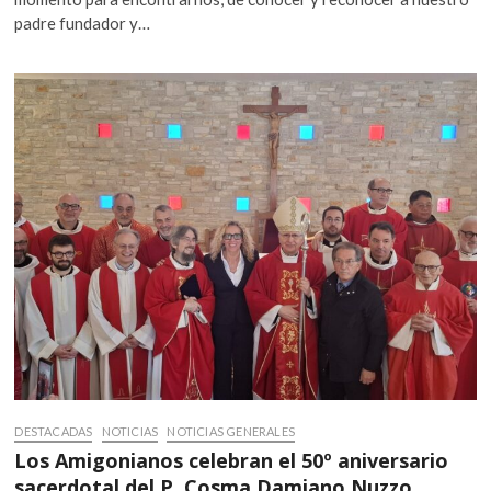
padre fundador y…
DESTACADAS
NOTICIAS
NOTICIAS GENERALES
Los Amigonianos celebran el 50º aniversario
sacerdotal del P. Cosma Damiano Nuzzo