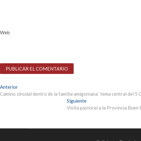
Web
Anterior
Camino sinodal dentro de la familia amigoniana¨ tema central del 5
Siguiente
Visita pastoral a la Provincia Buen