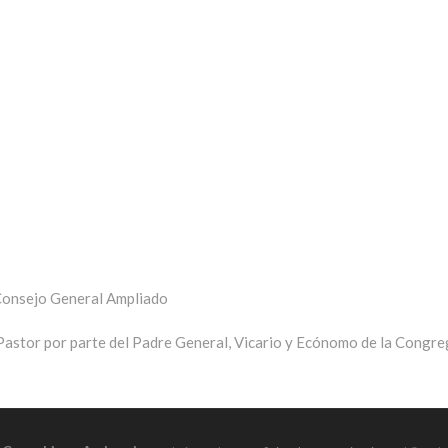
 Consejo General Ampliado
 Pastor por parte del Padre General, Vicario y Ecónomo de la Congre