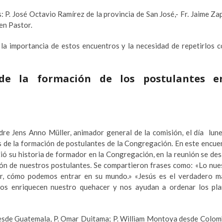
 P. José Octavio Ramírez de la provincia de San José,- Fr. Jaime Za
uen Pastor.
la importancia de estos encuentros y la necesidad de repetirlos 
 de la formación de los postulantes e
re Jens Anno Müller, animador general de la comisión, el día lune
s de la formación de postulantes de la Congregación. En este encue
 su historia de formador en la Congregación, en la reunión se des
ión de nuestros postulantes. Se compartieron frases como: «Lo nue
r, cómo podemos entrar en su mundo.» «Jesús es el verdadero m
ios enriquecen nuestro quehacer y nos ayudan a ordenar los pl
esde Guatemala, P. Omar Duitama; P. William Montoya desde Colomb