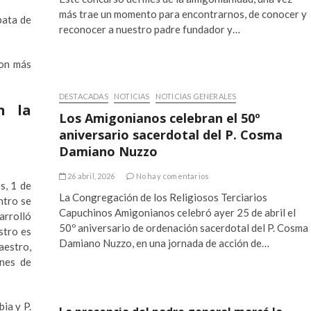
más trae un momento para encontrarnos, de conocer y
pata de
reconocer a nuestro padre fundador y…
con más
DESTACADAS
NOTICIAS
NOTICIAS GENERALES
n la
Los Amigonianos celebran el 50º
aniversario sacerdotal del P. Cosma
Damiano Nuzzo
26 abril, 2026
No hay comentarios
s, 1 de
La Congregación de los Religiosos Terciarios
ntro se
Capuchinos Amigonianos celebró ayer 25 de abril el
arrolló
50º aniversario de ordenación sacerdotal del P. Cosma
stro es
Damiano Nuzzo, en una jornada de acción de…
aestro,
anes de
ia y P.