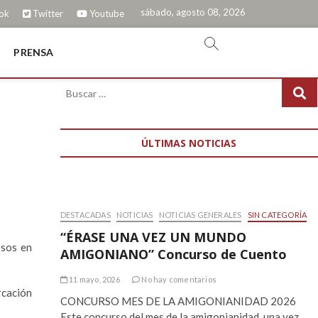
sábado, agosto 08, 2026
ok
Twitter
Youtube
PRENSA
ÚLTIMAS NOTICIAS
DESTACADAS
NOTICIAS
NOTICIAS GENERALES
SIN CATEGORÍA
“ÉRASE UNA VEZ UN MUNDO
rsos en
AMIGONIANO” Concurso de Cuento
11 mayo, 2026
No hay comentarios
rcación
CONCURSO MES DE LA AMIGONIANIDAD 2026
Este concurso del mes de la amigonianidad, una vez