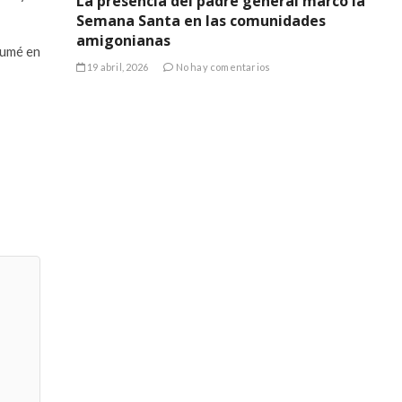
La presencia del padre general marcó la
Semana Santa en las comunidades
amigonianas
oumé en
19 abril, 2026
No hay comentarios