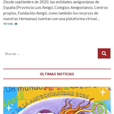
Desde septiembre de 2020, las entidades amigonianas de
España (Provincia Luis Amigó, Colegios Amigonianos, Centros
propios, Fundación Amigó, como también los recursos de
nuestras Hermanas) cuentan con una plataforma virtual…
AYAROBLA
Ver más
–
Plataforma
virtual
de
formación
amigoniana
ÚLTIMAS NOTICIAS