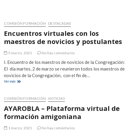
«Introducción
a
la
pedagogía
amigoniana»
COMISIÓN FORMACIÓN
DESTACADAS
para
Encuentros virtuales con los
Religiosos
Juniores
maestros de novicios y postulantes
de
la
5 marzo, 2021
No hay comentarios
Provincia
del
I. Encuentro de los maestros de novicios de la Congregación:
Buen
El día martes, 2 de marzo se reunieron todos los maestros de
Pastor.
novicios de la Congregación, con el fin de…
Encuentros
Ver más
virtuales
con
los
COMISIÓN FORMACIÓN
NOTICIAS
maestros
AYAROBLA – Plataforma virtual de
de
novicios
formación amigoniana
y
postulantes
1 marzo, 2021
No hay comentarios