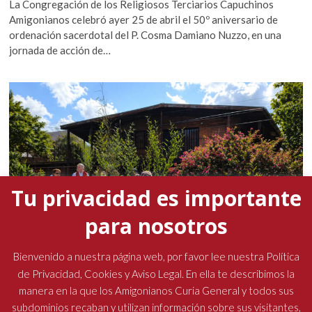
La Congregación de los Religiosos Terciarios Capuchinos
Amigonianos celebró ayer 25 de abril el 50º aniversario de
ordenación sacerdotal del P. Cosma Damiano Nuzzo, en una
jornada de acción de…
Tu privacidad es importante
para nosotros
Bienvenido a nuestra página web, por favor lee nuestra Política
de Privacidad, Cookies y Aviso Legal. En ella te describimos la
manera en la que los Amigonianos Curia General y todos sus
subdominios recaban y utilizan información sobre sus visitantes,
La presencia del padre general marcó la Semana