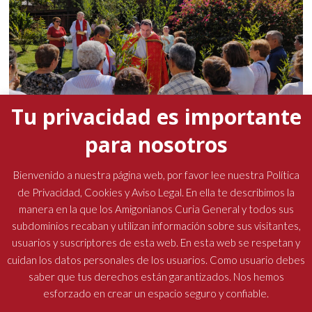
Tu privacidad es importante
para nosotros
La presencia del padre general marcó la Semana
Santa en las comunidades amigonianas
Bienvenido a nuestra página web, por favor lee nuestra Política
de Privacidad, Cookies y Aviso Legal. En ella te describimos la
19 abril, 2026
No hay comentarios
manera en la que los Amigonianos Curia General y todos sus
subdominios recaban y utilizan información sobre sus visitantes,
usuarios y suscriptores de esta web. En esta web se respetan y
cuidan los datos personales de los usuarios. Como usuario debes
saber que tus derechos están garantizados. Nos hemos
esforzado en crear un espacio seguro y confiable.
Religiosos Terciarios Capuchinos Amigonianos
| Diseñado por: