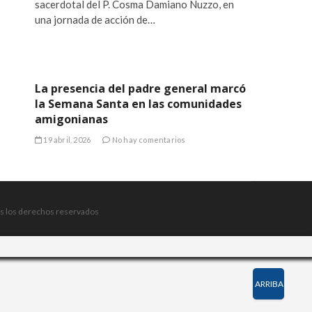
sacerdotal del P. Cosma Damiano Nuzzo, en
una jornada de acción de…
La presencia del padre general marcó
la Semana Santa en las comunidades
amigonianas
19 abril, 2026
No hay comentarios
s los derechos reservados
ARRIBA