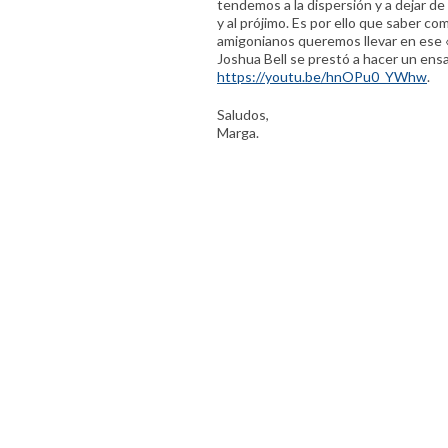
tendemos a la dispersión y a dejar d
y al prójimo. Es por ello que saber 
amigonianos queremos llevar en ese «
Joshua Bell se prestó a hacer un ens
https://youtu.be/hnOPu0_YWhw
.
Saludos,
Marga.