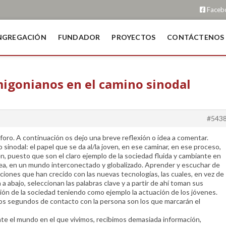
Faceb
NGREGACIÓN
FUNDADOR
PROYECTOS
CONTÁCTENOS
amigonianos en el camino sinodal
#543
 foro. A continuación os dejo una breve reflexión o idea a comentar.
 sinodal: el papel que se da al/la joven, en ese caminar, en ese proceso,
n, puesto que son el claro ejemplo de la sociedad fluida y cambiante en
rea, en un mundo interconectado y globalizado. Aprender y escuchar de
aciones que han crecido con las nuevas tecnologías, las cuales, en vez de
a a abajo, seleccionan las palabras clave y a partir de ahí toman sus
ción de la sociedad teniendo como ejemplo la actuación de los jóvenes.
os segundos de contacto con la persona son los que marcarán el
te el mundo en el que vivimos, recibimos demasiada información,