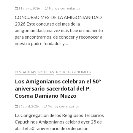
11 mayo, 2026
No hay comentarios
CONCURSO MES DE LA AMIGONIANIDAD
2026 Este concurso del mes de la
amigonianidad, una vez más trae un momento
para encontrarnos, de conocer y reconocer a
nuestro padre fundador y…
DESTACADAS
NOTICIAS
NOTICIAS GENERALES
Los Amigonianos celebran el 50º
aniversario sacerdotal del P.
Cosma Damiano Nuzzo
26 abril, 2026
No hay comentarios
La Congregación de los Religiosos Terciarios
Capuchinos Amigonianos celebró ayer 25 de
abril el 50º aniversario de ordenación