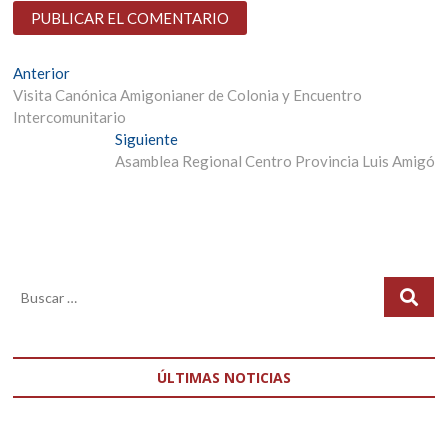
Navegación
Entrada
Anterior
anterior:
Visita Canónica Amigonianer de Colonia y Encuentro
de
Intercomunitario
entradas
Entrada
Siguiente
siguiente:
Asamblea Regional Centro Provincia Luis Amigó
ÚLTIMAS NOTICIAS