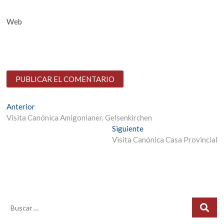
Web
Navegación
Entrada
Anterior
anterior:
Visita Canónica Amigonianer. Gelsenkirchen
de
Entrada
Siguiente
entradas
siguiente:
Visita Canónica Casa Provincial