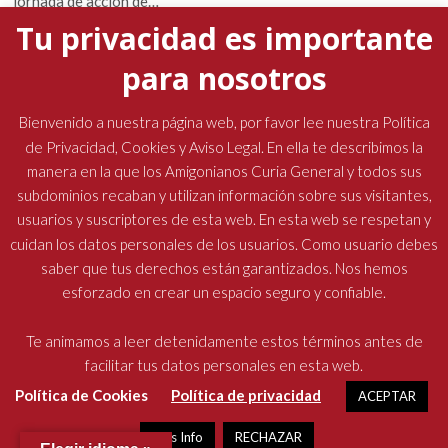
jornada de acción de…
Tu privacidad es importante
para nosotros
La presencia del padre general marcó la Semana
Santa en las comunidades amigonianas
Bienvenido a nuestra página web, por favor lee nuestra Política
de Privacidad, Cookies y Aviso Legal. En ella te describimos la
19 abril, 2026
No hay comentarios
manera en la que los Amigonianos Curia General y todos sus
subdominios recaban y utilizan información sobre sus visitantes,
usuarios y suscriptores de esta web. En esta web se respetan y
cuidan los datos personales de los usuarios. Como usuario debes
saber que tus derechos están garantizados. Nos hemos
esforzado en crear un espacio seguro y confiable.
Religiosos Terciarios Capuchinos Amigonianos
| Diseñado por:
Oficina de Comunicaciones
| © Todos los derechos reservados
Te animamos a leer detenidamente estos términos antes de
facilitar tus datos personales en esta web.
Política de Cookies
Política de privacidad
ACEPTAR
Más Info
RECHAZAR