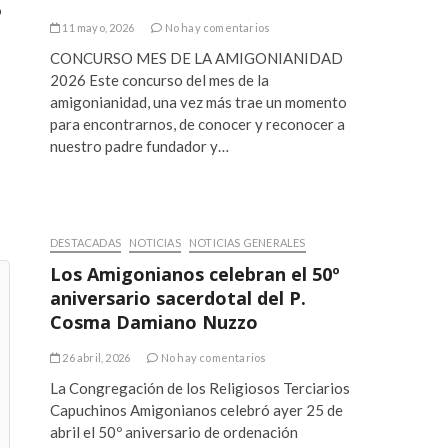
o
11 mayo, 2026
No hay comentarios
CONCURSO MES DE LA AMIGONIANIDAD
2026 Este concurso del mes de la
amigonianidad, una vez más trae un momento
para encontrarnos, de conocer y reconocer a
nuestro padre fundador y…
DESTACADAS
NOTICIAS
NOTICIAS GENERALES
Los Amigonianos celebran el 50º
aniversario sacerdotal del P.
Cosma Damiano Nuzzo
26 abril, 2026
No hay comentarios
La Congregación de los Religiosos Terciarios
Capuchinos Amigonianos celebró ayer 25 de
abril el 50º aniversario de ordenación