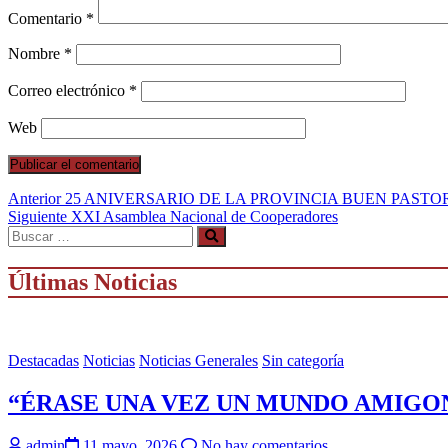
Comentario
*
Nombre
*
Correo electrónico
*
Web
Navegación
Entrada
Anterior
25 ANIVERSARIO DE LA PROVINCIA BUEN PASTOR “Hac
anterior:
Entrada
Siguiente
XXI Asamblea Nacional de Cooperadores
de
siguiente:
entradas
Últimas Noticias
Destacadas
Noticias
Noticias Generales
Sin categoría
“ÉRASE UNA VEZ UN MUNDO AMIGONIA
admin
11 mayo, 2026
No hay comentarios