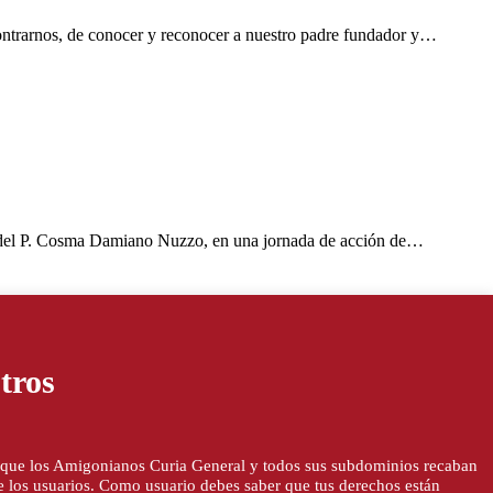
nos, de conocer y reconocer a nuestro padre fundador y…
al del P. Cosma Damiano Nuzzo, en una jornada de acción de…
as
tros
do Fernández, quien acompañó diversas celebraciones en Medellín
la que los Amigonianos Curia General y todos sus subdominios recaban
 de los usuarios. Como usuario debes saber que tus derechos están