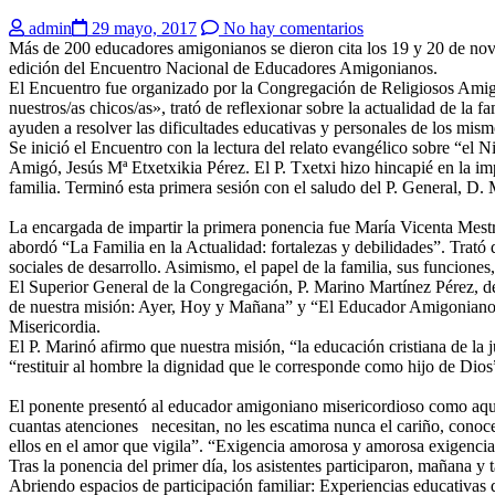
admin
29 mayo, 2017
No hay comentarios
Más de 200 educadores amigonianos se dieron cita los 19 y 20 de novi
edición del Encuentro Nacional de Educadores Amigonianos.
El Encuentro fue organizado por la Congregación de Religiosos Amig
nuestros/as chicos/as», trató de reflexionar sobre la actualidad de la f
ayuden a resolver las dificultades educativas y personales de los mism
Se inició el Encuentro con la lectura del relato evangélico sobre “el 
Amigó, Jesús Mª Etxetxikia Pérez. El P. Txetxi hizo hincapié en la im
familia. Terminó esta primera sesión con el saludo del P. General, D.
La encargada de impartir la primera ponencia fue María Vicenta Mestre
abordó “La Familia en la Actualidad: fortalezas y debilidades”. Trató 
sociales de desarrollo. Asimismo, el papel de la familia, sus funciones
El Superior General de la Congregación, P. Marino Martínez Pérez, d
de nuestra misión: Ayer, Hoy y Mañana” y “El Educador Amigoniano y 
Misericordia.
El P. Marinó afirmo que nuestra misión, “la educación cristiana de la
“restituir al hombre la dignidad que le corresponde como hijo de Dio
El ponente presentó al educador amigoniano misericordioso como aquel
cuantas atenciones necesitan, no les escatima nunca el cariño, conoc
ellos en el amor que vigila”. “Exigencia amorosa y amorosa exigencia
Tras la ponencia del primer día, los asistentes participaron, mañana y t
Abriendo espacios de participación familiar: Experiencias educativa