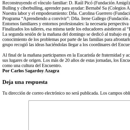
Reconstruyendo el vínculo familiar: D. Raúl Picó (Fundación Amigó)
Bulling y ciberbulling, aprender para ayudar: Bernabé Sa (Colegios 
Nuestra labor y el empoderamiento: Dña. Carolina Guerrero (Fundac
Programa “Aprendiendo a convivir”: Dña. Irene Gallego (Fundación
Entornos familiares y entornos profesionales: la necesaria perspectiva
Finalizados los talleres, esa misma tarde los educadores asistieron al 
La segunda sesión de la mañana del domingo se dedicó al trabajo en gru
conocimiento de los problemas por parte de las familias para afrontar
grupo recogió las ideas haciéndolas llegar a los coordinares del Encue
Al final de la mañana participamos en la Eucaristía de fraternidad y ac
sus lugares de origen. Los más de 20 años de estas jornadas, los Enc
como una cultura del Encuentro.
Por Carlos Sagardoy Azagra
Deja una respuesta
Tu dirección de correo electrónico no será publicada.
Los campos obli