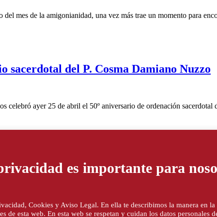
de la amigonianidad, una vez más trae un momento para encontrar
rio sacerdotal del P. Cosma Damiano Nuzzo
s celebró ayer 25 de abril el 50º aniversario de ordenación sacerdot
Semana Santa en las comunidades amigonian
privacidad es importante para noso
 estuvo marcada por la presencia del padre general, José Ángel Losta
Privacidad, Cookies y Aviso Legal. En ella te describimos la manera en 
ores de esta web. En esta web se respetan y cuidan los datos personales