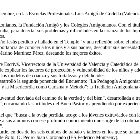
embre, en las Escuelas Profesionales Luis Amigó de Godella (Valencia),
onianos, la Fundación Amigó y los Colegios Amigonianos. Con el títu
amilia, para detectar sus problemas y dificultades en la crianza de los hij
os.
Niño Jesús perdido y hallado en el Templo” y una reflexión sobre el mis
portancia de conocer a los niños y a sus padres, descubrir sus necesida
 Marino Martínez Pérez, deseando los mejores éxitos.
 Escrivá, Vicerrectora de la Universidad de Valencia y Catedrática de 
de explicar los factores de protección y vulnerabilidad de los niños y a
, los modelos de crianza y sus fortalezas y debilidades.
esarrolló la segunda ponencia del Encuentro: “La Pedagogía Amigonian
la Misericordia como Carisma y Método”: la Tradición Amigoniana de la
 juventud desviada del camino de la verdad y del bien”, desarrollada a 
s”, encarnando las actitudes del Buen Pastor y aprendiendo por experien
 que “busca a la oveja perdida, acoge a los jóvenes extraviados con lo
e a sus alumnos con ese profundo conocimiento que surge de la cotidiana
”.
arde, en dos de los seis equipos de trabajo y talleres en los que se tratar
s de éxito: D. Pedro Juan Coronado (IES Federico Montseny).